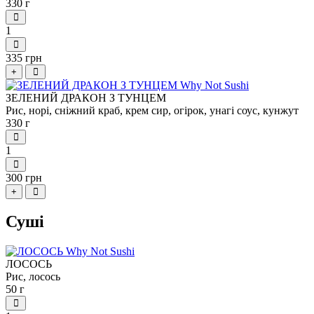
330 г
1
335 грн
+
ЗЕЛЕНИЙ ДРАКОН З ТУНЦЕМ
Рис, норі, сніжний краб, крем сир, огірок, унагі соус, кунжут
330 г
1
300 грн
+
Суші
ЛОСОСЬ
Рис, лосось
50 г