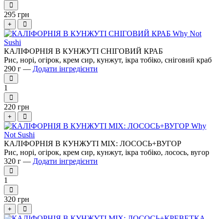
295 грн
+
КАЛІФОРНІЯ В КУНЖУТІ СНІГОВИЙ КРАБ
Рис, норі, огірок, крем сир, кунжут, ікра тобіко, сніговий краб
290 г —
Додати інгредієнти
1
220 грн
+
КАЛІФОРНІЯ В КУНЖУТІ MIX: ЛОСОСЬ+ВУГОР
Рис, норі, огірок, крем сир, кунжут, ікра тобіко, лосось, вугор
320 г —
Додати інгредієнти
1
320 грн
+