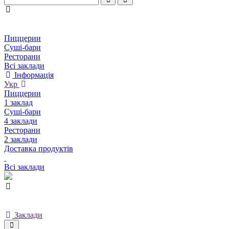
Пиццерии
Суші-бари
Ресторани
Всі заклади
Інформація
Укр
Пиццерии
1 заклад
Суші-бари
4 заклади
Ресторани
2 заклади
Доставка продуктів
Всі заклади
Заклади