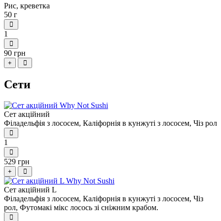
Рис, креветка
50 г
1
90 грн
+
Сети
Сет акційний
Філадельфія з лососем,
Каліфорнія в кунжуті з лососем,
Чіз рол
1
529 грн
+
Сет акційний L
Філадельфія з лососем,
Каліфорнія в кунжуті з лососем,
Чіз
рол,
Футомакі мікс лосось зі сніжним крабом.