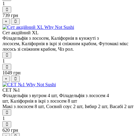
1
739 грн
+
Сет акційний XL
Філадельфія з лососем,
Каліфорнія в кунжуті з
лососем,
Каліфорнія в ікрі зі сніжним крабом,
Футомакі мікс
лосось зі сніжним крабом,
Чіз рол.
1
1049 грн
+
СЕТ №1
Філадельфія з вугром 4 шт,
Філадельфія з лососем 4
шт,
Каліфорнія в ікрі з лососем 8 шт
Макі з лососем 8 шт,
Соєвий соус 2 шт,
Імбир 2 шт,
Васабі 2 шт
1
620 грн