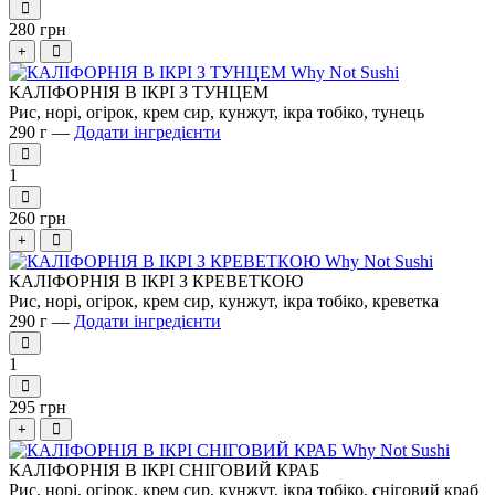
280 грн
+
КАЛІФОРНІЯ В ІКРІ З ТУНЦЕМ
Рис, норі, огірок, крем сир, кунжут, ікра тобіко, тунець
290 г —
Додати інгредієнти
1
260 грн
+
КАЛІФОРНІЯ В ІКРІ З КРЕВЕТКОЮ
Рис, норі, огірок, крем сир, кунжут, ікра тобіко, креветка
290 г —
Додати інгредієнти
1
295 грн
+
КАЛІФОРНІЯ В ІКРІ СНІГОВИЙ КРАБ
Рис, норі, огірок, крем сир, кунжут, ікра тобіко, сніговий краб