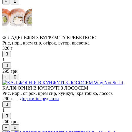
+
ФІЛАДЕЛЬФІЯ З ВУГРЕМ ТА КРЕВЕТКОЮ
Рис, норі, крем сир, огірок, вугор, креветка
320 г
1
295 грн
+
КАЛІФОРНІЯ В КУНЖУТІ З ЛОСОСЕМ
Рис, норі, огірок, крем сир, кунжут, ікра тобіко, лосось
290 г —
Додати інгредієнти
1
260 грн
+