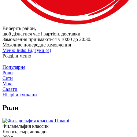
Виберіть район
,
щоб дізнатися час і вартість доставки
Замовлення приймаються з 10:00 до 20:30.
Можливе попереднє замовлення
Меню
Інфо
Відгуки (4)
Розділи меню
Популярне
Роли
Сети
Макі
Салати
Нігірі и гункани
Роли
Филадельфия классик
Лосось, сыр, авокадо.