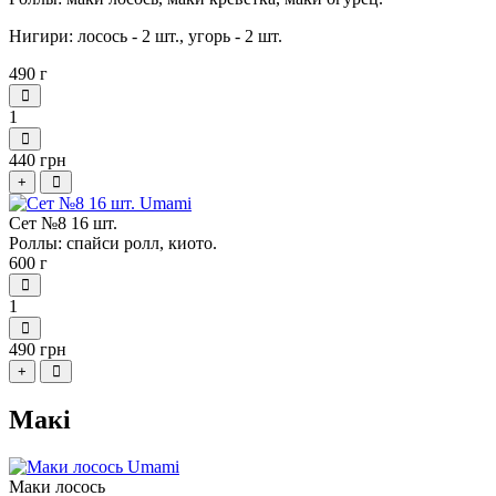
Нигири: лосось - 2 шт., угорь - 2 шт.
490 г
1
440 грн
+
Сет №8 16 шт.
Роллы: спайси ролл, киото.
600 г
1
490 грн
+
Макі
Маки лосось