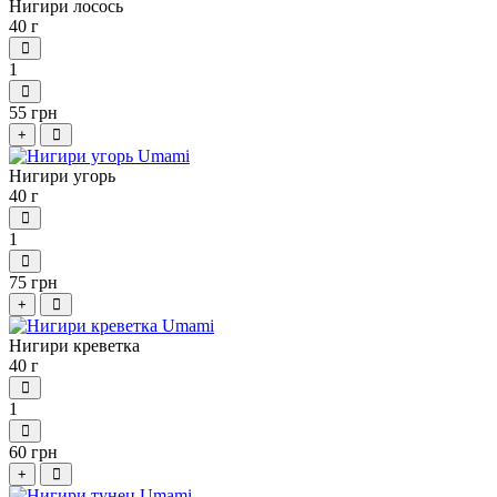
Нигири лосось
40 г
1
55 грн
+
Нигири угорь
40 г
1
75 грн
+
Нигири креветка
40 г
1
60 грн
+