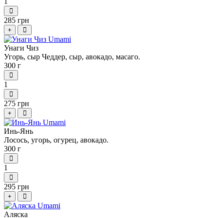
1
285 грн
+
Унаги Чиз
Угорь, сыр Чеддер, сыр, авокадо, масаго.
300 г
1
275 грн
+
Инь-Янь
Лосось, угорь, огурец, авокадо.
300 г
1
295 грн
+
Аляска