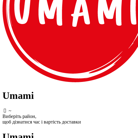
Umami
~
Виберіть район
,
щоб дізнатися час і вартість доставки
Umami