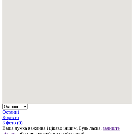
Останні
Корисні
З фото (0)
Ваша думка важлива і цікаво іншим. Будь ласка,
залиште
відгук
, або проголосуйте за найкращий