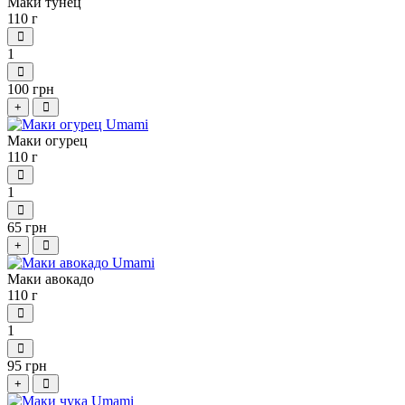
Маки тунец
110 г
1
100 грн
+
Маки огурец
110 г
1
65 грн
+
Маки авокадо
110 г
1
95 грн
+