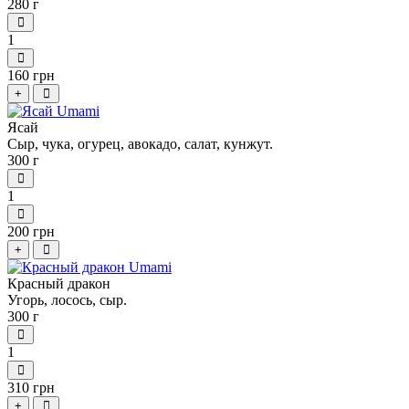
280 г
1
160 грн
+
Ясай
Сыр, чука, огурец, авокадо, салат, кунжут.
300 г
1
200 грн
+
Красный дракон
Угорь, лосось, сыр.
300 г
1
310 грн
+