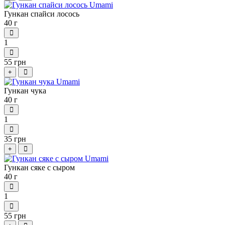
Гункан спайси лосось
40 г
1
55 грн
+
Гункан чука
40 г
1
35 грн
+
Гункан сяке с сыром
40 г
1
55 грн