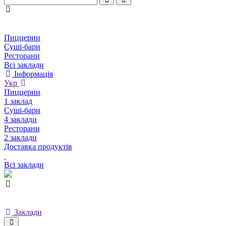
Пиццерии
Суші-бари
Ресторани
Всі заклади
Інформація
Укр
Пиццерии
1 заклад
Суші-бари
4 заклади
Ресторани
2 заклади
Доставка продуктів
Всі заклади
Заклади