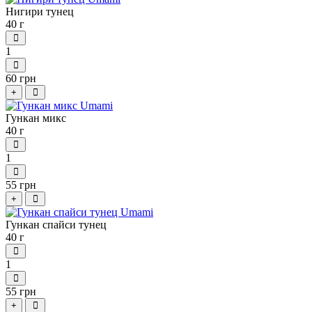
Нигири тунец
40 г
1
60 грн
+
Гункан микс
40 г
1
55 грн
+
Гункан спайси тунец
40 г
1
55 грн
+