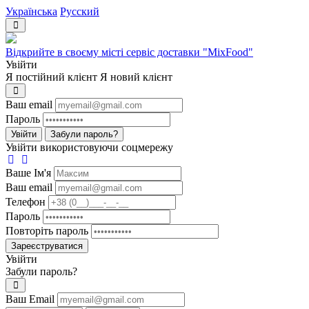
Українська
Русский
Відкрийте в своєму місті сервіс доставки "MixFood"
Увійти
Я постійний клієнт
Я новий клієнт
Ваш email
Пароль
Увійти
Забули пароль?
Увійти використовуючи соцмережу
Ваше Iм'я
Ваш email
Телефон
Пароль
Повторіть пароль
Зареєструватися
Увійти
Забули пароль?
Ваш Email