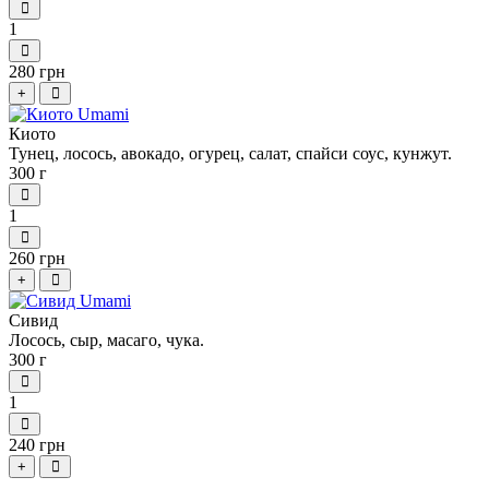
1
280 грн
+
Киото
Тунец, лосось, авокадо, огурец, салат, спайси соус, кунжут.
300 г
1
260 грн
+
Сивид
Лосось, сыр, масаго, чука.
300 г
1
240 грн
+