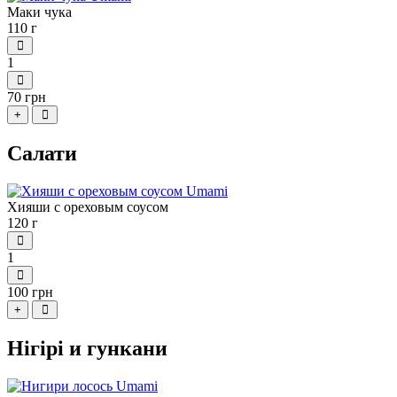
Маки чука
110 г
1
70 грн
+
Салати
Хияши с ореховым соусом
120 г
1
100 грн
+
Нігірі и гункани